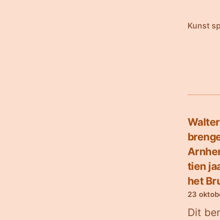
Kunst sp
Walter
breng
Arnhe
tien j
het Br
23 oktob
Dit be