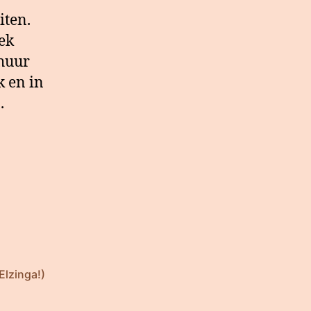
iten.
ek
 huur
k en in
.
Elzinga!)