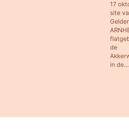
17 okt
site v
Gelder
ARNHE
flatg
de
Akkerw
in de