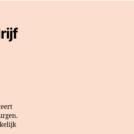
ijf
eert
urgen.
kelijk