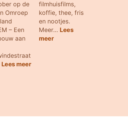
ober op de
filmhuisfilms,
an Omroep
koffie, thee, fris
land
en nootjes.
M – Een
Meer…
Lees
:
ebouw aan
meer
Filmclub
indestraat
:
…
Lees meer
Walter
en
Floor
brengen
Arnhem-
Zuid
al
tien