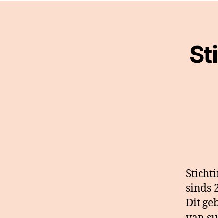
St
Sticht
sinds 
Dit ge
van su