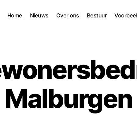
Home
Nieuws
Over ons
Bestuur
Voorbeel
wonersbedr
Malburgen